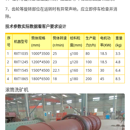
7、齿轮等旋转部位在运转时有异常声响，应立即停车检查并消
除。
技术参数实际数据看客户要求设计
序
筒体规格
筒体转速
给料粒
生产能
电机功
重量
机器型号
号
(mm)
(r/min)
度(mm)
力(t/h)
率(KW)
(kg)
1
RXT1035
1000*3500
25
≦100
80
18.5
3.5
2
RXT1245
1200*4500
23
≦120
100
18.5
4.8
3
RXT1545
1500*4500
22.1
≦160
150
30
6.4
4
RXT1865
1800*6500
18
≦180
200
45
8.5
滚筒洗矿机