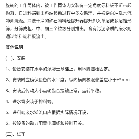
旋转的工作筒体内，被工作筒体内安装有一定角度导料板不断带起
抛落，自进料端到出料端移动过程中多次循环，并被逆向冲洗水流
冲涮洗涤。冲洗干净的矿石物料经提升器提升卸入单层或多层锥形
筛，分筛成粗、中、细三个粒级分别排出，含有污泥杂质的废水则
通过给料端档板流出。
其他说明
(一)、安装
1、设备安装在水平的混凝士基础上，用地脚螺栓固定。
2、安装时应确保设备的水平度，纵向横向极限偏差应小于±5mm
3、安装后传动大小齿轮齿合接触正常，运转平稳。
4、进水管安装于排料端。
5、进料端废水溢流口应根据实际情况开设，
6、按设备的动力配置电源线和控制开关。
(二)、试车