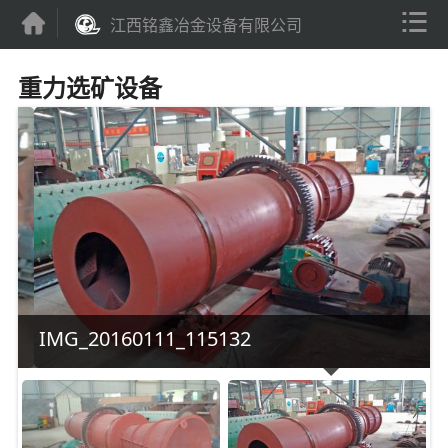


江西铭鑫冶金设备有限公司
重力选矿设备
IMG_20160111_115132
I