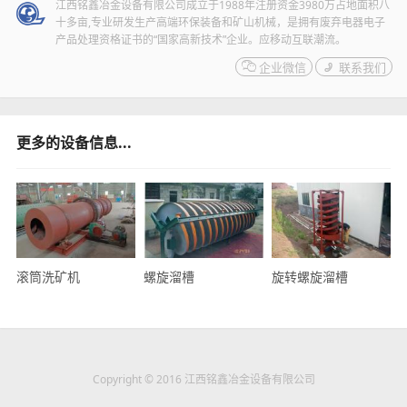
江西铭鑫冶金设备有限公司成立于1988年注册资金3980万占地面积八
十多亩,专业研发生产高端环保装备和矿山机械，是拥有废弃电器电子
产品处理资格证书的“国家高新技术”企业。应移动互联潮流。

企业微信

联系我们
更多的设备信息...
滚筒洗矿机
螺旋溜槽
旋转螺旋溜槽
Copyright © 2016 江西铭鑫冶金设备有限公司