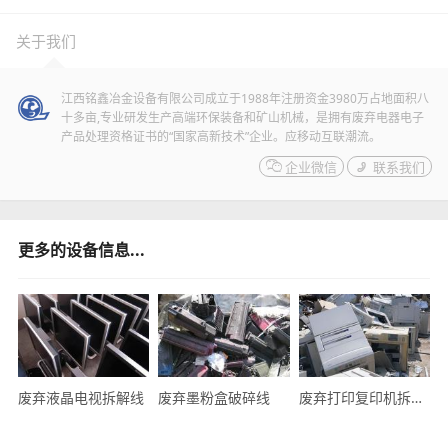
关于我们
江西铭鑫冶金设备有限公司成立于1988年注册资金3980万占地面积八
十多亩,专业研发生产高端环保装备和矿山机械，是拥有废弃电器电子
产品处理资格证书的“国家高新技术”企业。应移动互联潮流。

企业微信

联系我们
更多的设备信息...
废弃液晶电视拆解线
废弃墨粉盒破碎线
废弃打印复印机拆解线