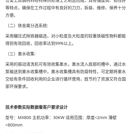
合金工具钢材料经特殊热处理工艺制造而成，具有强度高、韧性好
等特点，确保在工作过程中有良好的刀刃，拆装、维修、保养十分
方便。
（二）铁金属分选系统:
采用碾压式除铁器磁选，对小粒度及大粒度的较重铁磁性物料都能
得到有效回收，回收率达到99%以上。
（三）墨水收集:
采用的振动清洗机可有效收集墨水，墨水流入底部的槽中，通过水
泵输送到墨水收集槽中，墨水收集槽具有防腐特性，可定期将墨水
交给有条件回收利用的企业进行循环使用，既节约了资源又符合国
家环保要求。
技术参数实际数据看客户要求设计
型号：MX800 主机功率：30KW 适用范围：厚度<2mm 薄壁
<800mm