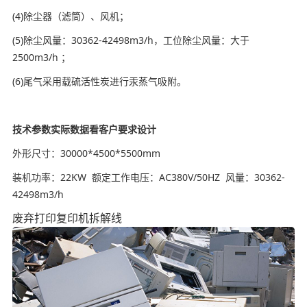
(4)除尘器（滤筒）、风机；
(5)除尘风量：30362-42498m3/h，工位除尘风量：大于
2500m3/h ；
(6)尾气采用载硫活性炭进行汞蒸气吸附。
技术参数实际数据看客户要求设计
外形尺寸：30000*4500*5500mm
装机功率：22KW 额定工作电压：AC380V/50HZ 风量：30362-
42498m3/h
废弃打印复印机拆解线