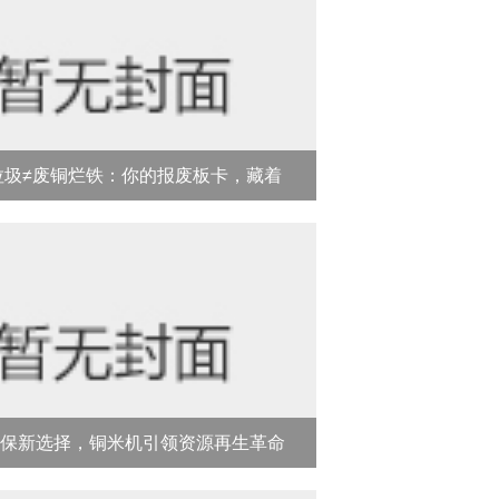
垃圾≠废铜烂铁：你的报废板卡，藏着
30%的“隐形金矿”！
保新选择，铜米机引领资源再生革命