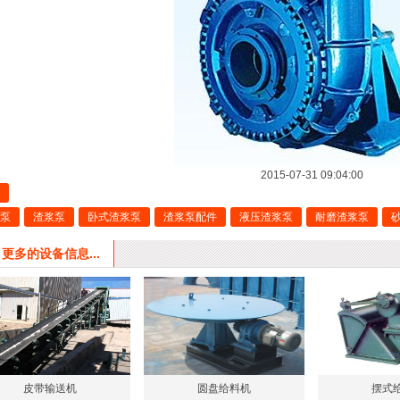
2015-07-31 09:04:00
泵
渣浆泵
卧式渣浆泵
渣浆泵配件
液压渣浆泵
耐磨渣浆泵
更多的设备信息...
皮带输送机
圆盘给料机
摆式