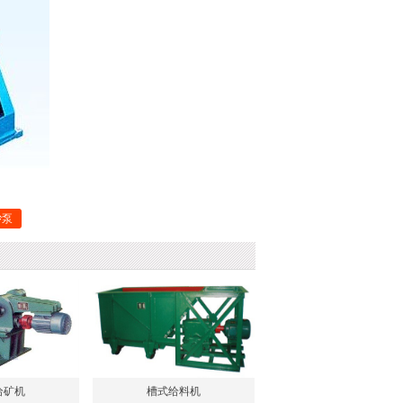
上一个
下一个
砂泵
给矿机
槽式给料机