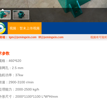
暂未上传视频
邮箱：
lgm@jxmingxin.com
llf@jxmingxin.com
视频有可能IE8
术参数
规格：460*620
筛网孔：2.5 mm
电机功率：37kw
转速：2900-3100 r/min
处理能力：2000-2500 kg/h
外形尺寸：2000*1100*1100 L*W*H/mm