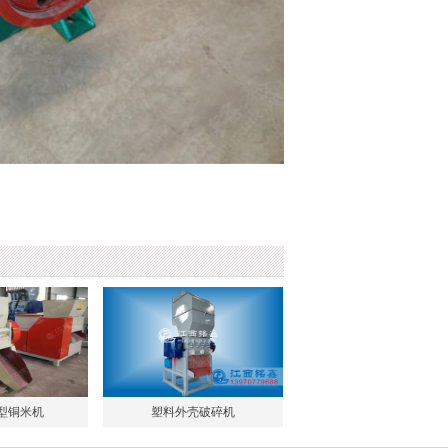
0型铜米机
塑料外壳破碎机