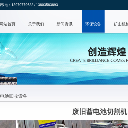
70779688 / 13803583893
网站首页
关于我们
新闻资讯
环保设备
矿山机
电池回收设备
废旧蓄电池切割机