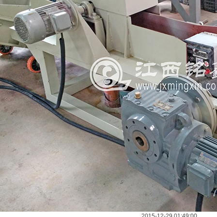
2015-12-29 01:49:00