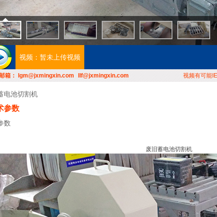
暂未上传视频
邮箱：
lgm@jxmingxin.com
llf@jxmingxin.com
视频有可能IE8
蓄电池切割机
术参数
参数
废旧蓄电池切割机